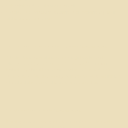
Sahada hareket kullanımı azaltıldı
Sitedeki tüm videoların, seslerin ve dosyaların erişilebilir
olduğundan emin olun
Üçüncü taraf içeriği nedeniyle standarda kısmen uyum beyanı
[sadece ilgiliyse ekleyin]
Sitedeki belirli sayfaların erişilebilirliği, kuruluşa ait
olmayan ve
[ilgili üçüncü taraf adını girin]
'e ait içeriklere
bağlıdır. Aşağıdaki sayfalar bundan etkilenmektedir:
[sayfaların URL'lerini listeleyin]
. Bu nedenle, bu sayfalar için
standarda kısmen uyduğumuzu beyan ederiz.
Kuruluştaki erişilebilirlik düzenlemeleri
[sadece ilgiliyse ekleyin]
[Kuruluşunuzun veya işletmenizin fiziksel ofislerindeki/
şubelerindeki erişilebilirlik düzenlemelerinin bir