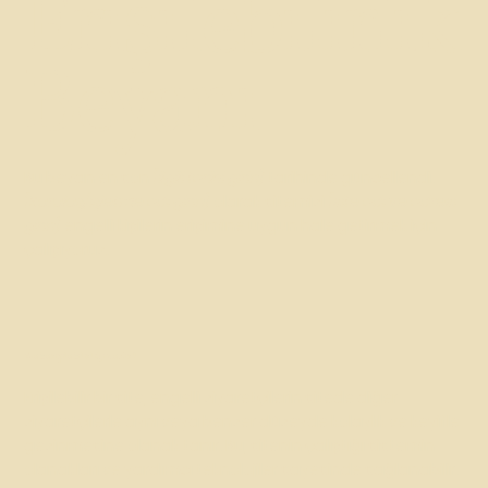
Erişilebilirlik
Beyanı
Bu beyan en son
[ilgili tarihi girin]
tarihinde güncellendi.
[Kuruluş/işletme adı girin]
olarak sitemizi
[site adı ve adresi
girin]
engelli kişilerin erişimine uygun hale getirmek için
çalışıyoruz.
Web erişilebilirliği nedir?
Erişilebilir bir site, engelli ziyaretçilerin sitede diğer
ziyaretçilerle aynı veya benzer düzeyde kolaylık ve keyifle
gezinmesine olanak tanır. Bu, sitenin çalıştığı sistemin
olanakları ve yardımcı teknolojiler sayesinde sağlanabilir.