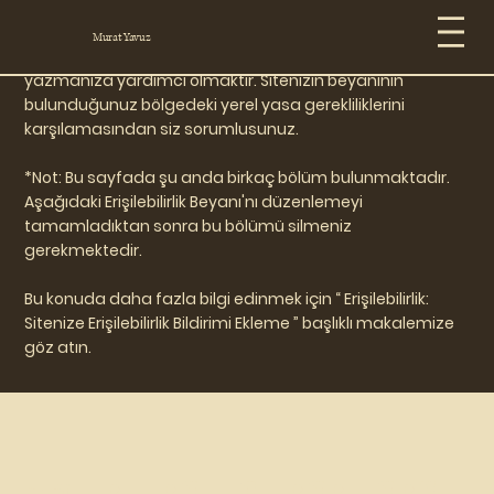
Murat Yavuz
Aşağıdaki şablonun amacı, erişilebilirlik beyanınızı
yazmanıza yardımcı olmaktır. Sitenizin beyanının
bulunduğunuz bölgedeki yerel yasa gerekliliklerini
karşılamasından siz sorumlusunuz.
*Not: Bu sayfada şu anda birkaç bölüm bulunmaktadır.
Aşağıdaki Erişilebilirlik Beyanı'nı düzenlemeyi
tamamladıktan sonra bu bölümü silmeniz
gerekmektedir.
Bu konuda daha fazla bilgi edinmek için “
Erişilebilirlik:
Sitenize Erişilebilirlik Bildirimi Ekleme
” başlıklı makalemize
göz atın.