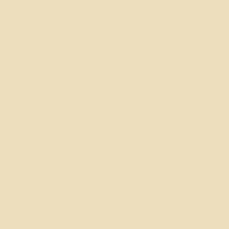
Bu sitedeki erişilebilirlik ayarlamaları
Bu siteyi WCAG
[2.0 / 2.1 / 2.2 - ilgili seçeneği seçin]
yönergelerine uygun olarak uyarladık ve siteyi
[A / AA /
AAA - ilgili seçeneği seçin]
düzeyinde erişilebilir hale
getirdik. Bu sitenin içeriği, ekran okuyucular ve klavye
kullanımı gibi yardımcı teknolojilerle çalışacak şekilde
uyarlandı. Bu çabanın bir parçası olarak,
[ilgisiz bilgileri
kaldırın]
:
Olası erişilebilirlik sorunlarını bulmak ve düzeltmek için
Erişilebilirlik Sihirbazı kullanıldı
Sitenin dilini ayarlayın
Sitenin sayfalarının içerik sırasını ayarlayın
Sitenin tüm sayfalarında net başlık yapıları tanımlandı
Resimlere alternatif metin eklendi
Gerekli renk kontrastını karşılayan renk kombinasyonları
uygulandı