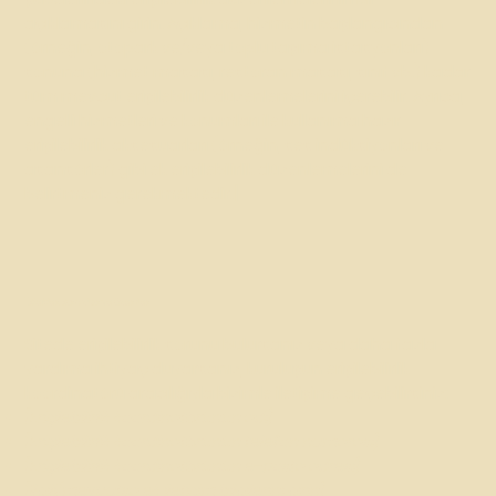
açıklamasını girin. Açıklama, hizmetin başlangıcından
(örneğin, otopark ve/veya toplu taşıma istasyonları)
sonuna (hizmet masası, restoran masası, sınıf vb.) kadar
tüm mevcut erişilebilirlik düzenlemelerini içerebilir. Ayrıca,
engelli hizmetleri ve konumları ile kullanıma hazır
erişilebilirlik aksesuarları (örneğin, ses indüksiyonları ve
asansörler) gibi ek erişilebilirlik düzenlemelerini de
belirtmeniz gerekmektedir.]
İstekler, sorunlar ve öneriler
Sitede erişilebilirlik sorunu bulursanız veya daha fazla
yardıma ihtiyaç duyarsanız, kuruluşun erişilebilirlik
koordinatörü aracılığıyla bizimle iletişime geçebilirsiniz:
[Erişilebilirlik koordinatörünün adı]
[Erişilebilirlik koordinatörünün telefon numarası]
[Erişilebilirlik koordinatörünün e-posta adresi]
[İlgili/mevcutsa ek iletişim bilgilerini girin]